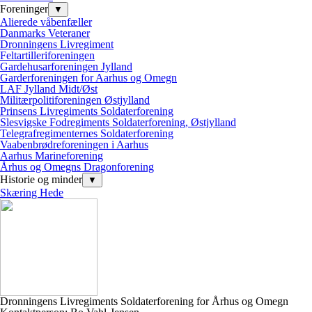
Foreninger
▼
Alierede våbenfæller
Danmarks Veteraner
Dronningens Livregiment
Feltartilleriforeningen
Gardehusarforeningen Jylland
Garderforeningen for Aarhus og Omegn
LAF Jylland Midt/Øst
Militærpolitiforeningen Østjylland
Prinsens Livregiments Soldaterforening
Slesvigske Fodregiments Soldaterforening, Østjylland
Telegrafregimenternes Soldaterforening
Vaabenbrødreforeningen i Aarhus
Aarhus Marineforening
Århus og Omegns Dragonforening
Historie og minder
▼
Skæring Hede
Dronningens Livregiments Soldaterforening for Århus og Omegn