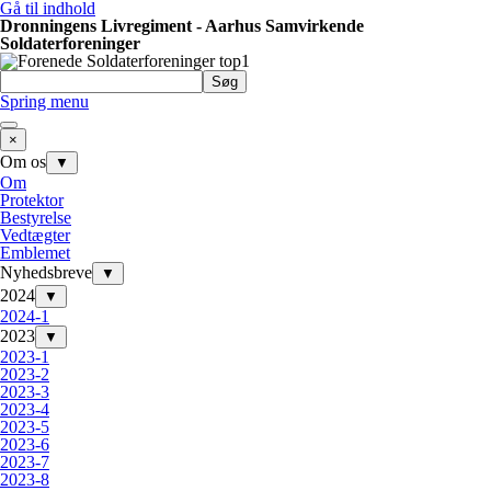
Gå til indhold
Dronningens Livregiment - Aarhus Samvirkende
Soldaterforeninger
Søg
Spring menu
×
Om os
▼
Om
Protektor
Bestyrelse
Vedtægter
Emblemet
Nyhedsbreve
▼
2024
▼
2024-1
2023
▼
2023-1
2023-2
2023-3
2023-4
2023-5
2023-6
2023-7
2023-8