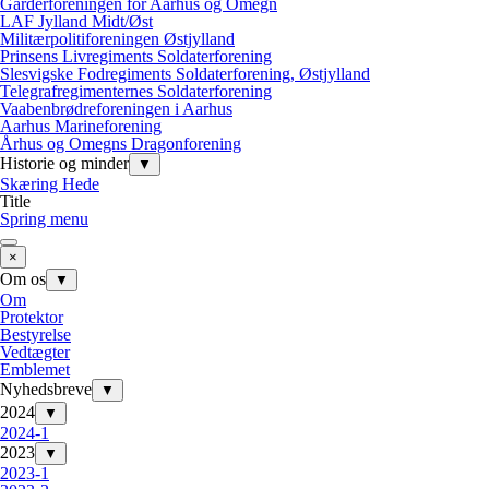
Garderforeningen for Aarhus og Omegn
LAF Jylland Midt/Øst
Militærpolitiforeningen Østjylland
Prinsens Livregiments Soldaterforening
Slesvigske Fodregiments Soldaterforening, Østjylland
Telegrafregimenternes Soldaterforening
Vaabenbrødreforeningen i Aarhus
Aarhus Marineforening
Århus og Omegns Dragonforening
Historie og minder
▼
Skæring Hede
Title
Spring menu
×
Om os
▼
Om
Protektor
Bestyrelse
Vedtægter
Emblemet
Nyhedsbreve
▼
2024
▼
2024-1
2023
▼
2023-1