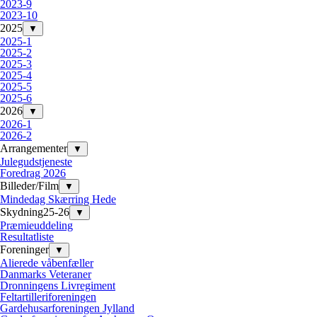
2023-9
2023-10
2025
▼
2025-1
2025-2
2025-3
2025-4
2025-5
2025-6
2026
▼
2026-1
2026-2
Arrangementer
▼
Julegudstjeneste
Foredrag 2026
Billeder/Film
▼
Mindedag Skærring Hede
Skydning25-26
▼
Præmieuddeling
Resultatliste
Foreninger
▼
Alierede våbenfæller
Danmarks Veteraner
Dronningens Livregiment
Feltartilleriforeningen
Gardehusarforeningen Jylland